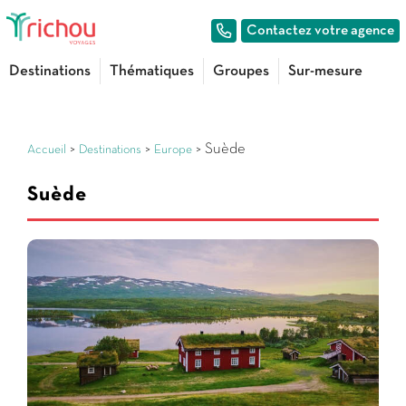
Contactez votre agence
Destinations
Thématiques
Groupes
Sur-mesure
>
>
> Suède
Accueil
Destinations
Europe
Suède