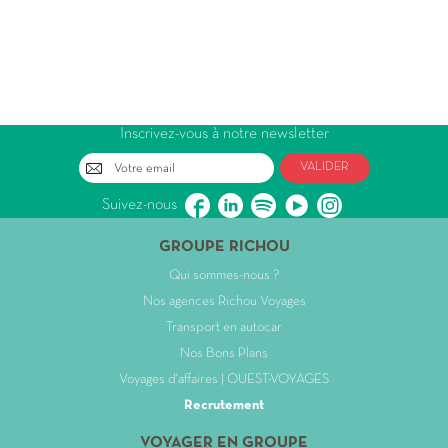
Inscrivez-vous à notre newsletter
VALIDER
Suivez-nous
GROUPE RICHOU
Qui sommes-nous ?
Nos agences Richou Voyages
Transport en autocar
Nos Bons Plans
Voyages d'affaires | OUEST-VOYAGES
Recrutement
VOYAGER EN GROUPE