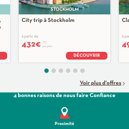
STOCKHOLM
,
City trip à Stockholm
Cl
a
à partir de
à pa
432
€
4
TTC
par pers.
DÉCOUVRIR
Voir plus d'offres
4 bonnes raisons de nous faire Confiance
Proximité