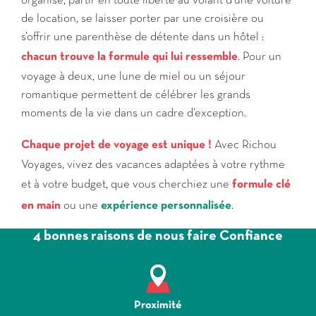
organisé, partir en toute liberté au volant d’une voiture
de location, se laisser porter par une croisière ou
s’offrir une parenthèse de détente dans un hôtel :
chacun trouve la formule qui lui ressemble
. Pour un
voyage à deux, une lune de miel ou un séjour
romantique permettent de célébrer les grands
moments de la vie dans un cadre d’exception.
Chaque projet de voyage est unique !
Avec Richou
Voyages, vivez des vacances adaptées à votre rythme
et à votre budget, que vous cherchiez une
formule clé
en main
ou une
expérience personnalisée
.
4 bonnes raisons de nous faire Confiance
Proximité