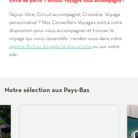
Envie de partir ? Richou Voyages vous accompagne !
Séjour libre, Circuit accompagné, Croisière, Voyage
personnalisé ? Nos Conseillers Voyages sont à votre
disposition pour vous accompagner et trouver le
voyage qui vous ressemble : rendez-vous dans votre
agence Richou Voyages la plus proche
ou sur notre
site.
Notre sélection aux Pays-Bas
(2)