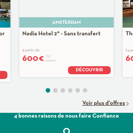
AMSTERDAM
or
Nadia Hotel 2* - Sans transfert
Th
à partir de
à pa
600
€
6
TTC
par pers.
DÉCOUVRIR
Voir plus d'offres
4 bonnes raisons de nous faire Confiance