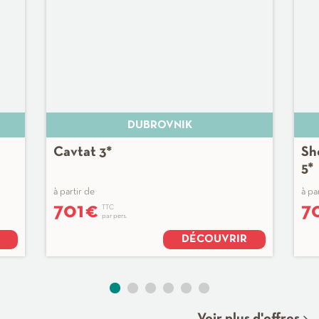
DUBROVNIK
Cavtat 3*
Sh
5*
à partir de
à pa
701
€
7
TTC
par pers.
DÉCOUVRIR
Voir plus d'offres