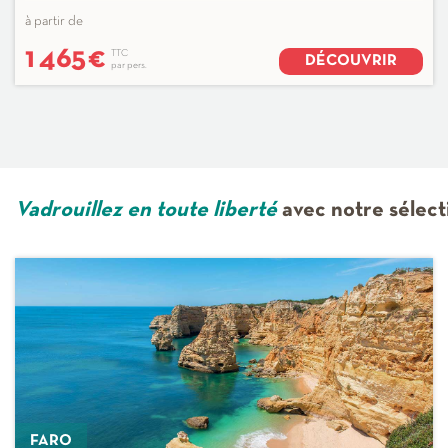
à partir de
1 465
€
TTC
DÉCOUVRIR
par pers.
Vadrouillez en toute liberté
avec notre sélect
FARO