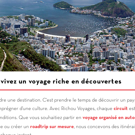
 vivez un voyage riche en découvertes
ndre une destination. C'est prendre le temps de découvrir un pays
imprégner d'une culture. Avec Richou Voyages, chaque
circuit
es
nditions. Que vous souhaitiez partir en
voyage organisé
en auto
le ou créer un
roadtrip
sur mesure
, nous concevons des itinérair