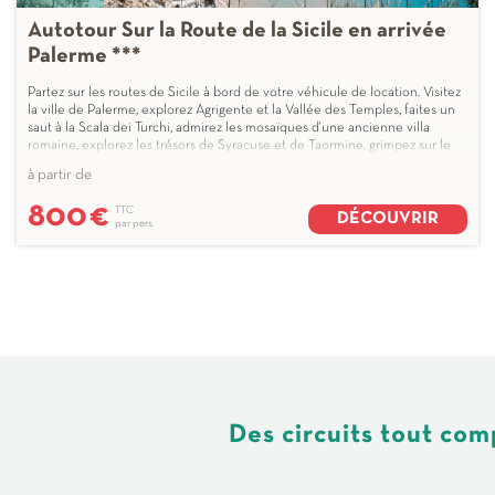
Autotour Sur la Route de la Sicile en arrivée
Palerme ***
Partez sur les routes de Sicile à bord de votre véhicule de location. Visitez
la ville de Palerme, explorez Agrigente et la Vallée des Temples, faites un
saut à la Scala dei Turchi, admirez les mosaïques d'une ancienne villa
romaine, explorez les trésors de Syracuse et de Taormine, grimpez sur le
mont de l'Etna et profitez d'une promenade dans le ...
à partir de
800
€
TTC
DÉCOUVRIR
par pers.
Des circuits tout co