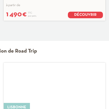
à partir de
1 490
€
TTC
DÉCOUVRIR
par pers.
ion de Road Trip
LISBONNE