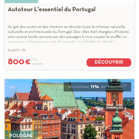
Autotour L'essentiel du Portugal
Au gré des routes et des chemins se dévoile toute la richesse naturelle,
culturelle et architecturale du Portugal. Des villes d'art chargées d'histoire,
une cuisine locale savoureuse, des paysages à vous couper le souffle, un
savoureux mélange pour une découverte inoubliable en liberté !
à partir de
800
€
TTC
DÉCOUVRIR
par pers.
(2)
11%
économisez
de réduction
POLOGNE