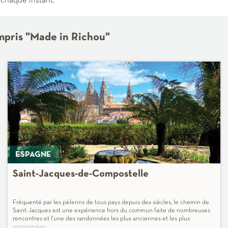
 chaque instant.
ompris "Made in Richou"
ESPAGNE
Saint-Jacques-de-Compostelle
Fréquenté par les pèlerins de tous pays depuis des siècles, le chemin de
Saint-Jacques est une expérience hors du commun faite de nombreuses
rencontres et l'une des randonnées les plus anciennes et les plus
renommées.