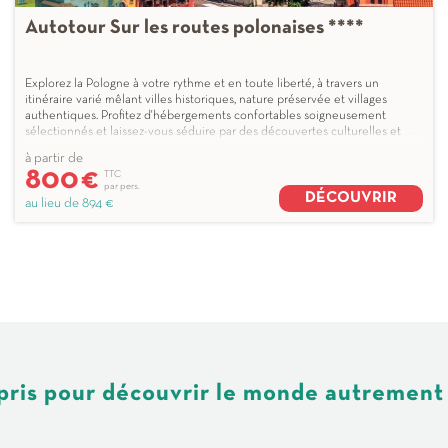
Autotour Sur les routes polonaises ****
Explorez la Pologne à votre rythme et en toute liberté, à travers un
itinéraire varié mêlant villes historiques, nature préservée et villages
authentiques. Profitez d'hébergements confortables soigneusement
sélectionnés et laissez-vous séduire par des découvertes culturelles et
gastronomiques riches et inattendues. Un programme idéal pour les ...
à partir de
800
€
TTC
par pers.
DÉCOUVRIR
au lieu de
894 €
mpris pour découvrir le monde autrement