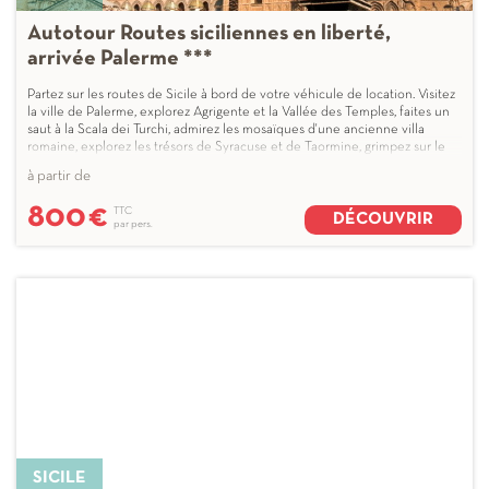
Autotour Routes siciliennes en liberté,
arrivée Palerme ***
Partez sur les routes de Sicile à bord de votre véhicule de location. Visitez
la ville de Palerme, explorez Agrigente et la Vallée des Temples, faites un
saut à la Scala dei Turchi, admirez les mosaïques d'une ancienne villa
romaine, explorez les trésors de Syracuse et de Taormine, grimpez sur le
mont de l'Etna et profitez d'une promenade dans le ...
à partir de
800
€
TTC
DÉCOUVRIR
par pers.
SICILE