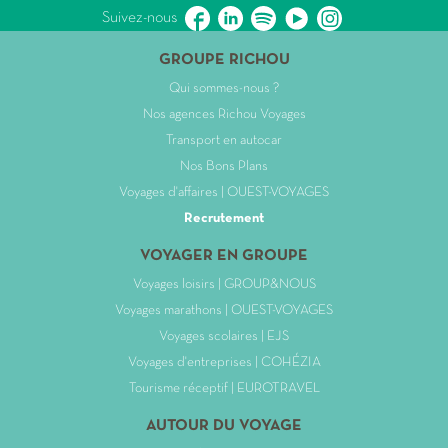
Suivez-nous
GROUPE RICHOU
Qui sommes-nous ?
Nos agences Richou Voyages
Transport en autocar
Nos Bons Plans
Voyages d'affaires | OUEST-VOYAGES
Recrutement
VOYAGER EN GROUPE
Voyages loisirs | GROUP&NOUS
Voyages marathons | OUEST-VOYAGES
Voyages scolaires | EJS
Voyages d'entreprises | COHÉZIA
Tourisme réceptif | EUROTRAVEL
AUTOUR DU VOYAGE