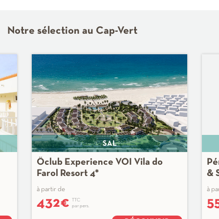
Notre sélection au Cap-Vert
SAL
Ôclub Experience VOI Vila do
Pér
Farol Resort 4*
& 
à partir de
à pa
432
€
5
TTC
par pers.