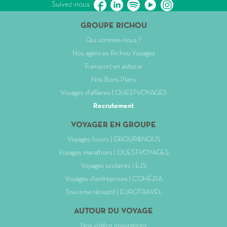
Suivez-nous
GROUPE RICHOU
Qui sommes-nous ?
Nos agences Richou Voyages
Transport en autocar
Nos Bons Plans
Voyages d'affaires | OUEST-VOYAGES
Recrutement
VOYAGER EN GROUPE
Voyages loisirs | GROUP&NOUS
Voyages marathons | OUEST-VOYAGES
Voyages scolaires | EJS
Voyages d'entreprises | COHÉZIA
Tourisme réceptif | EUROTRAVEL
AUTOUR DU VOYAGE
Nos vidéos inspirations