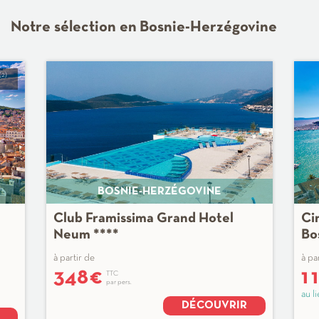
Notre sélection en Bosnie-Herzégovine
(2)
BOSNIE-HERZÉGOVINE
Club Framissima Grand Hotel
Ci
Neum ****
Bo
Mo
à partir de
à pa
348
€
1
TTC
par pers.
au l
DÉCOUVRIR